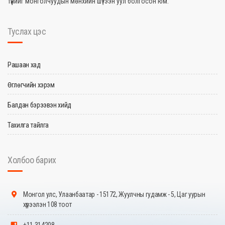
түүнийг монголчуудын мөнхийн шүтээн уул болгосон юм.
Туслах цэс
Рашаан хад
Өглөгчийн хэрэм
Балдан бэрээвэн хийд
Тахилга тайлга
Холбоо барих
Монгол улс, Улаанбаатар - 15172, Жуулчны гудамж - 5, Цаг уурын
хүрээлэн 108 тоот
+11 314208