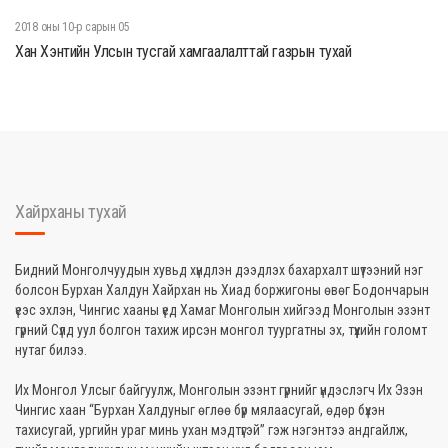
2018 оны 10-р сарын 05
Хан Хэнтийн Улсын тусгай хамгаалалттай газрын тухай
Хайрханы тухай
Бидний Монголчуудын хувьд хүндлэн дээдлэх бахархалт шүтээний нэг
болсон Бурхан Халдун Хайрхан нь Хиад боржигоны өвөг Бодончарын
үеэс эхлэн, Чингис хааны үед Хамаг Монголын хийгээд Монголын эзэнт
гүрний Сүлд уул болгон тахиж ирсэн монгол туургатны эх, түүхийн голомт
нутаг билээ.
Их Монгол Улсыг байгуулж, Монголын эзэнт гүрнийг үндэслэгч Их Эзэн
Чингис хаан “Бурхан Халдуныг өглөө бүр мялаасугай, өдөр бүхэн
тахисугай, ургийн ураг минь ухан мэдтүгэй” гэж нэгэнтээ андгайлж,