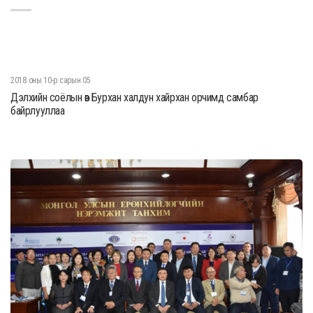
2018 оны 10-р сарын 05
Дэлхийн соёлын өв Бурхан халдун хайрхан орчимд самбар
байрлууллаа