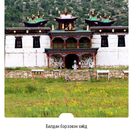
Балдан бэрээвэн хийд