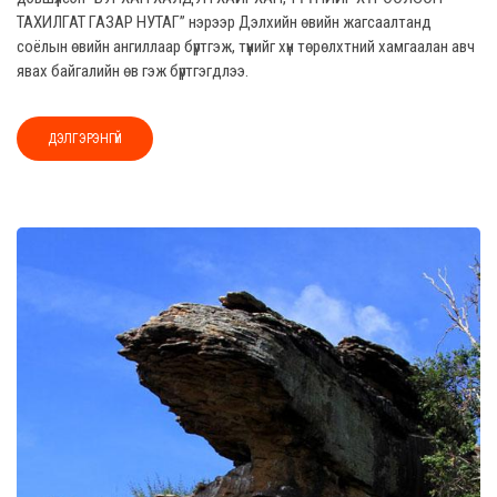
ТАХИЛГАТ ГАЗАР НУТАГ” нэрээр Дэлхийн өвийн жагсаалтанд
соёлын өвийн ангиллаар бүртгэж, түүнийг хүн төрөлхтний хамгаалан авч
явах байгалийн өв гэж бүртгэгдлээ.
ДЭЛГЭРЭНГҮЙ