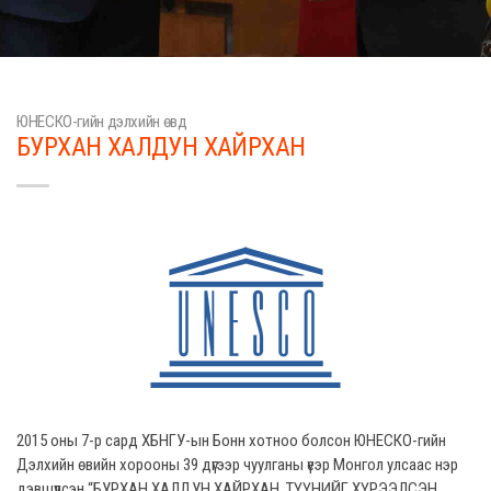
ЮНЕСКО-гийн дэлхийн өвд
БУРХАН ХАЛДУН ХАЙРХАН
2015 оны 7-р сард ХБНГУ-ын Бонн хотноо болсон ЮНЕСКО-гийн
Дэлхийн өвийн хорооны 39 дүгээр чуулганы үеэр Монгол улсаас нэр
дэвшүүлсэн “БУРХАН ХАЛДУН ХАЙРХАН, ТҮҮНИЙГ ХҮРЭЭЛСЭН