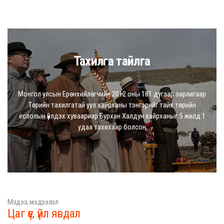
Тахилга тайлга
Монгол улсын Ерөнхийлөгчийн 2012 оны 181 дугаар зарлигаар
Төрийн тахилгатай уул хайрханы тэнгэрийг тайх төрийн
ёслолын үйлдэх хуваариар Бурхан Халдун хайрханыг 5 жилд 1
удаа тахихаар болсон
Мэдээ, мэдээлэл
Цаг үе, үйл явдал