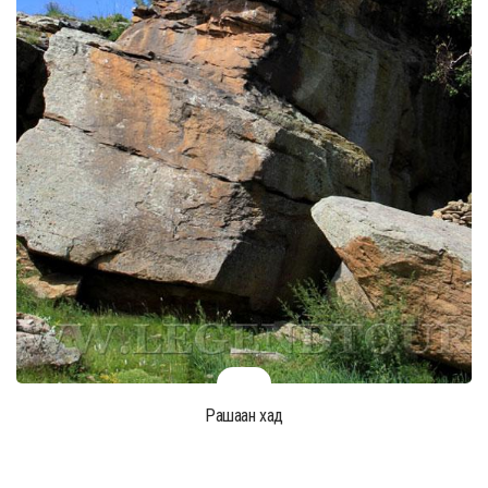
Рашаан хад